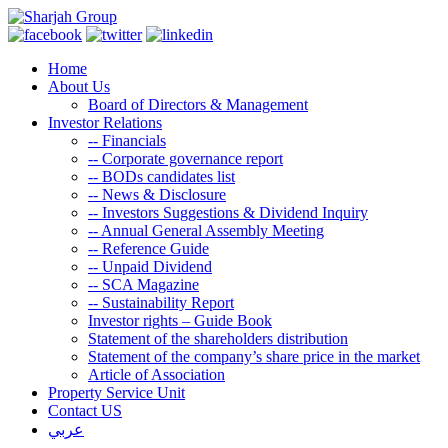
Home
About Us
Board of Directors & Management
Investor Relations
--
Financials
--
Corporate governance report
--
BODs candidates list
--
News & Disclosure
--
Investors Suggestions & Dividend Inquiry
--
Annual General Assembly Meeting
--
Reference Guide
--
Unpaid Dividend
--
SCA Magazine
--
Sustainability Report
Investor rights – Guide Book
Statement of the shareholders distribution
Statement of the company’s share price in the market
Article of Association
Property Service Unit
Contact US
عربي